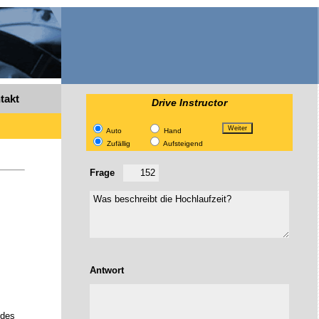
takt
Drive Instructor
Auto
Hand
Zufällig
Aufsteigend
Frage
Antwort
 des