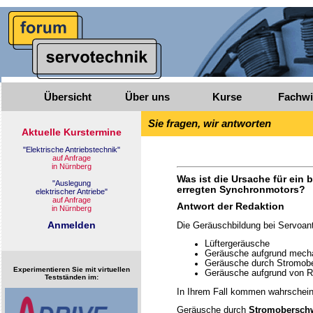
Übersicht
Über uns
Kurse
Fachwi
Sie fragen, wir antworten
Was ist die Ursache für ein
erregten Synchronmotors?
Antwort der Redaktion
Die Geräuschbildung bei Servoan
Lüftergeräusche
Geräusche aufgrund mecha
Geräusche durch Stromob
Experimentieren Sie mit virtuellen
Geräusche aufgrund von Re
Testständen im:
In Ihrem Fall kommen wahrscheinli
Geräusche durch
Stromobersch