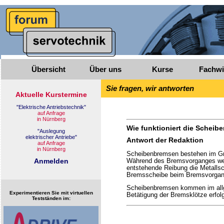
Übersicht
Über uns
Kurse
Fachwi
Sie fragen, wir antworten
Wie funktioniert die Scheib
Antwort der Redaktion
Scheibenbremsen bestehen im Gru
Während des Bremsvorganges werd
entstehende Reibung die Metalls
Bremsscheibe beim Bremsvorgang
Scheibenbremsen kommen im allge
Experimentieren Sie mit virtuellen
Betätigung der Bremsklötze erfolg
Testständen im: