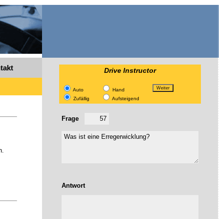
takt
Drive Instructor
Auto
Hand
Zufällig
Aufsteigend
Frage
n.
Antwort