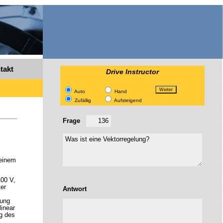
takt
Drive Instructor
Auto
Hand
Zufällig
Aufsteigend
Frage
 einem
400 V,
er
Antwort
nung
linear
g des